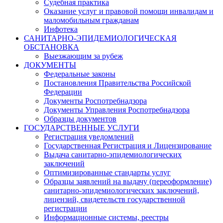
Судебная практика
Оказание услуг и правовой помощи инвалидам и
маломобильным гражданам
Инфотека
САНИТАРНО-ЭПИДЕМИОЛОГИЧЕСКАЯ
ОБСТАНОВКА
Выезжающим за рубеж
ДОКУМЕНТЫ
Федеральные законы
Постановления Правительства Российской
Федерации
Документы Роспотребнадзора
Документы Управления Роспотребнадзора
Образцы документов
ГОСУДАРСТВЕННЫЕ УСЛУГИ
Регистрация уведомлений
Государственная Регистрация и Лицензирование
Выдача санитарно-эпидемиологических
заключений
Оптимизированные стандарты услуг
Образцы заявлений на выдачу (переоформление)
санитарно-эпидемиологических заключений,
лицензий, свидетельств государственной
регистрации
Информационные системы, реестры