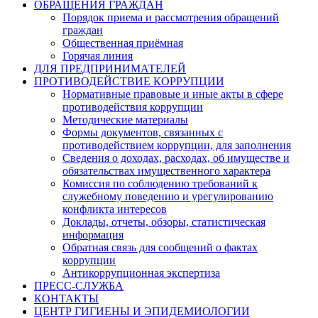
ОБРАЩЕНИЯ ГРАЖДАН
Порядок приема и рассмотрения обращений
граждан
Общественная приёмная
Горячая линия
ДЛЯ ПРЕДПРИНИМАТЕЛЕЙ
ПРОТИВОДЕЙСТВИЕ КОРРУПЦИИ
Нормативные правовые и иные акты в сфере
противодействия коррупции
Методические материалы
Формы документов, связанных с
противодействием коррупции, для заполнения
Сведения о доходах, расходах, об имуществе и
обязательствах имущественного характера
Комиссия по соблюдению требований к
служебному поведению и урегулированию
конфликта интересов
Доклады, отчеты, обзоры, статистическая
информация
Обратная связь для сообщений о фактах
коррупции
Антикоррупционная экспертиза
ПРЕСС-СЛУЖБА
КОНТАКТЫ
ЦЕНТР ГИГИЕНЫ И ЭПИДЕМИОЛОГИИ