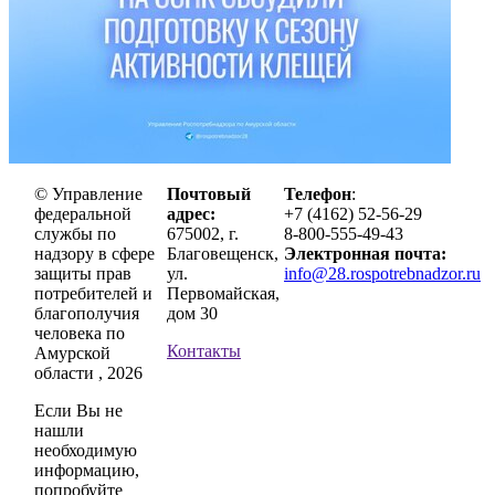
© Управление
Почтовый
Телефон
:
федеральной
адрес:
+7 (4162) 52-56-29
службы по
675002, г.
8-800-555-49-43
надзору в сфере
Благовещенск,
Электронная почта:
защиты прав
ул.
info@28.rospotrebnadzor.ru
потребителей и
Первомайская,
благополучия
дом 30
человека по
Контакты
Амурской
области , 2026
Если Вы не
нашли
необходимую
информацию,
попробуйте