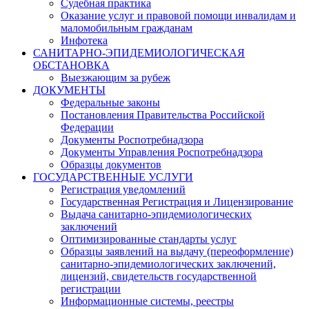
Судебная практика
Оказание услуг и правовой помощи инвалидам и
маломобильным гражданам
Инфотека
САНИТАРНО-ЭПИДЕМИОЛОГИЧЕСКАЯ
ОБСТАНОВКА
Выезжающим за рубеж
ДОКУМЕНТЫ
Федеральные законы
Постановления Правительства Российской
Федерации
Документы Роспотребнадзора
Документы Управления Роспотребнадзора
Образцы документов
ГОСУДАРСТВЕННЫЕ УСЛУГИ
Регистрация уведомлений
Государственная Регистрация и Лицензирование
Выдача санитарно-эпидемиологических
заключений
Оптимизированные стандарты услуг
Образцы заявлений на выдачу (переоформление)
санитарно-эпидемиологических заключений,
лицензий, свидетельств государственной
регистрации
Информационные системы, реестры