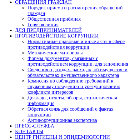
ОБРАЩЕНИЯ ГРАЖДАН
Порядок приема и рассмотрения обращений
граждан
Общественная приёмная
Горячая линия
ДЛЯ ПРЕДПРИНИМАТЕЛЕЙ
ПРОТИВОДЕЙСТВИЕ КОРРУПЦИИ
Нормативные правовые и иные акты в сфере
противодействия коррупции
Методические материалы
Формы документов, связанных с
противодействием коррупции, для заполнения
Сведения о доходах, расходах, об имуществе и
обязательствах имущественного характера
Комиссия по соблюдению требований к
служебному поведению и урегулированию
конфликта интересов
Доклады, отчеты, обзоры, статистическая
информация
Обратная связь для сообщений о фактах
коррупции
Антикоррупционная экспертиза
ПРЕСС-СЛУЖБА
КОНТАКТЫ
ЦЕНТР ГИГИЕНЫ И ЭПИДЕМИОЛОГИИ