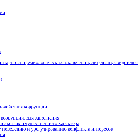
ции
й
нитарно-эпидемиологических заключений, лицензий, свидетельс
н
водействия коррупции
 коррупции, для заполнения
ательствах имущественного характера
 поведению и урегулированию конфликта интересов
ция