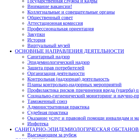
Государственная служба и кадры
Внимание вакансии!
Коллегиальные и совещательные органы
Общественный совет
Аттестационная комиссия
Профессиональная ориентация
Закупки
История
Виртуальный музей
ОСНОВНЫЕ НАПРАВЛЕНИЯ ДЕЯТЕЛЬНОСТИ
Санитарный надзор
Эпидемиологический надзор
Защита прав потребителей
Организация деятельности
Контрольная (надзорная) деятельность
Планы контрольно-надзорных мероприятий
Профилактика рисков причинения вреда (ущерба) 
Социально-гигиенический мониторинг и научно-пр
Таможенный союз
Административная практика
Судебная практика
Оказание услуг и правовой помощи инвалидам и 
Инфотека
САНИТАРНО-ЭПИДЕМИОЛОГИЧЕСКАЯ ОБСТАНО
Выезжающим за рубеж