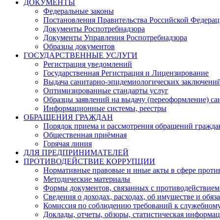
ДОКУМЕНТЫ
Федеральные законы
Постановления Правительства Российской Федера
Документы Роспотребнадзора
Документы Управления Роспотребнадзора
Образцы документов
ГОСУДАРСТВЕННЫЕ УСЛУГИ
Регистрация уведомлений
Государственная Регистрация и Лицензирование
Выдача санитарно-эпидемиологических заключени
Оптимизированные стандарты услуг
Образцы заявлений на выдачу (переоформление) са
Информационные системы, реестры
ОБРАЩЕНИЯ ГРАЖДАН
Порядок приема и рассмотрения обращений гражда
Общественная приёмная
Горячая линия
ДЛЯ ПРЕДПРИНИМАТЕЛЕЙ
ПРОТИВОДЕЙСТВИЕ КОРРУПЦИИ
Нормативные правовые и иные акты в сфере проти
Методические материалы
Формы документов, связанных с противодействием
Сведения о доходах, расходах, об имуществе и обяз
Комиссия по соблюдению требований к служебному
Доклады, отчеты, обзоры, статистическая информа