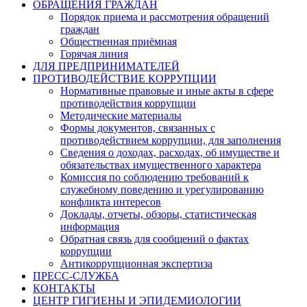
ОБРАЩЕНИЯ ГРАЖДАН
Порядок приема и рассмотрения обращений
граждан
Общественная приёмная
Горячая линия
ДЛЯ ПРЕДПРИНИМАТЕЛЕЙ
ПРОТИВОДЕЙСТВИЕ КОРРУПЦИИ
Нормативные правовые и иные акты в сфере
противодействия коррупции
Методические материалы
Формы документов, связанных с
противодействием коррупции, для заполнения
Сведения о доходах, расходах, об имуществе и
обязательствах имущественного характера
Комиссия по соблюдению требований к
служебному поведению и урегулированию
конфликта интересов
Доклады, отчеты, обзоры, статистическая
информация
Обратная связь для сообщений о фактах
коррупции
Антикоррупционная экспертиза
ПРЕСС-СЛУЖБА
КОНТАКТЫ
ЦЕНТР ГИГИЕНЫ И ЭПИДЕМИОЛОГИИ