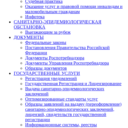
Судебная практика
Оказание услуг и правовой помощи инвалидам и
маломобильным гражданам
Инфотека
САНИТАРНО-ЭПИДЕМИОЛОГИЧЕСКАЯ
ОБСТАНОВКА
Выезжающим за рубеж
ДОКУМЕНТЫ
Федеральные законы
Постановления Правительства Российской
Федерации
Документы Роспотребнадзора
Документы Управления Роспотребнадзора
Образцы документов
ГОСУДАРСТВЕННЫЕ УСЛУГИ
Регистрация уведомлений
Государственная Регистрация и Лицензирование
Выдача санитарно-эпидемиологических
заключений
Оптимизированные стандарты услуг
Образцы заявлений на выдачу (переоформление)
санитарно-эпидемиологических заключений,
лицензий, свидетельств государственной
регистрации
Информационные системы, реестры