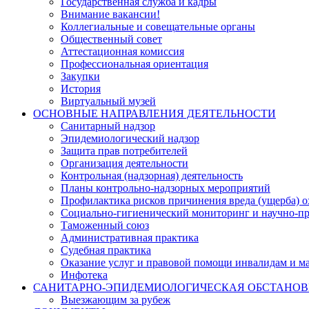
Государственная служба и кадры
Внимание вакансии!
Коллегиальные и совещательные органы
Общественный совет
Аттестационная комиссия
Профессиональная ориентация
Закупки
История
Виртуальный музей
ОСНОВНЫЕ НАПРАВЛЕНИЯ ДЕЯТЕЛЬНОСТИ
Санитарный надзор
Эпидемиологический надзор
Защита прав потребителей
Организация деятельности
Контрольная (надзорная) деятельность
Планы контрольно-надзорных мероприятий
Профилактика рисков причинения вреда (ущерба) 
Социально-гигиенический мониторинг и научно-пр
Таможенный союз
Административная практика
Судебная практика
Оказание услуг и правовой помощи инвалидам и 
Инфотека
САНИТАРНО-ЭПИДЕМИОЛОГИЧЕСКАЯ ОБСТАНО
Выезжающим за рубеж