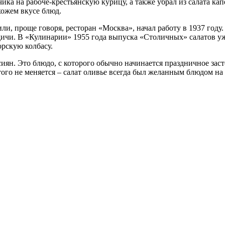
ика на рабоче-крестьянскую курицу, а также убрал из салата ка
хожем вкусе блюд.
и, проще говоря, ресторан «Москва», начал работу в 1937 году
 дичи. В «Кулинарии» 1955 года выпуска «Столичных» салатов уж
орскую колбасу.
ян. Это блюдо, с которого обычно начинается праздничное застол
того не меняется – салат оливье всегда был желанным блюдом на 