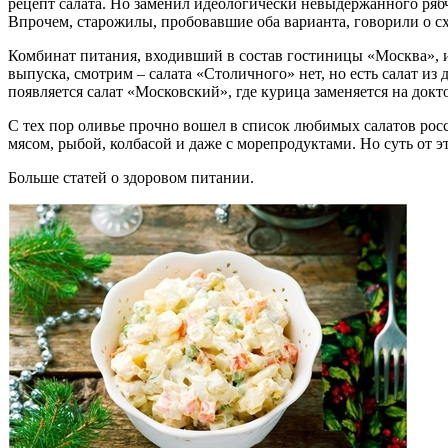
рецепт салата. Но заменил идеологически невыдержанного рябч
Впрочем, старожилы, пробовавшие оба варианта, говорили о с
Комбинат питания, входивший в состав гостиницы «Москва», ил
выпуска, смотрим – салата «Столичного» нет, но есть салат из
появляется салат «Московский», где курица заменяется на докт
С тех пор оливье прочно вошел в список любимых салатов росси
мясом, рыбой, колбасой и даже с морепродуктами. Но суть от э
Больше статей о
здоровом питании
.