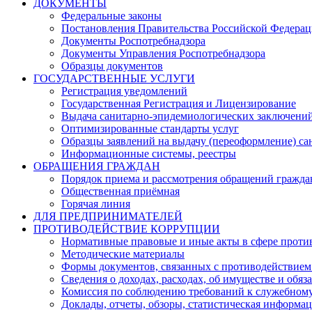
ДОКУМЕНТЫ
Федеральные законы
Постановления Правительства Российской Федера
Документы Роспотребнадзора
Документы Управления Роспотребнадзора
Образцы документов
ГОСУДАРСТВЕННЫЕ УСЛУГИ
Регистрация уведомлений
Государственная Регистрация и Лицензирование
Выдача санитарно-эпидемиологических заключени
Оптимизированные стандарты услуг
Образцы заявлений на выдачу (переоформление) са
Информационные системы, реестры
ОБРАЩЕНИЯ ГРАЖДАН
Порядок приема и рассмотрения обращений гражда
Общественная приёмная
Горячая линия
ДЛЯ ПРЕДПРИНИМАТЕЛЕЙ
ПРОТИВОДЕЙСТВИЕ КОРРУПЦИИ
Нормативные правовые и иные акты в сфере проти
Методические материалы
Формы документов, связанных с противодействием
Сведения о доходах, расходах, об имуществе и обяз
Комиссия по соблюдению требований к служебному
Доклады, отчеты, обзоры, статистическая информа