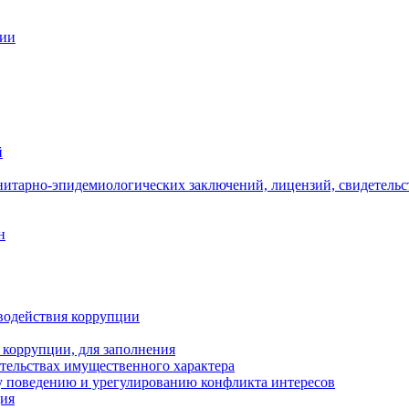
ции
й
нитарно-эпидемиологических заключений, лицензий, свидетельс
н
водействия коррупции
 коррупции, для заполнения
ательствах имущественного характера
 поведению и урегулированию конфликта интересов
ция