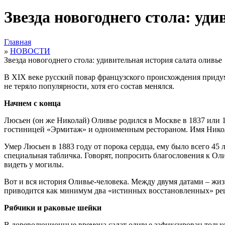
Звезда новогоднего стола: уд
Главная
»
НОВОСТИ
Звезда новогоднего стола: удивительная история салата оливье
В XIX веке русский повар французского происхождения придума
не теряло популярности, хотя его состав менялся.
Начнем с конца
Люсьен (он же Николай) Оливье родился в Москве в 1837 или 
гостиницей «Эрмитаж» и одноименным рестораном. Имя Никола
Умер Люсьен в 1883 году от порока сердца, ему было всего 45 
специальная табличка. Говорят, попросить благословения к О
видеть у могилы.
Вот и вся история Оливье-человека. Между двумя датами – жизнь
приводится как минимум два «истинных восстановленных» рец
Рябчики и раковые шейки
В дореволюционные времена салат оливье зафиксирован только