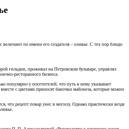
ье
 величают по имени его создателя – оливье. С тех пор блюдо
орой гильдии, проживал на Петровском бульваре, управлял
нично-ресторанного бизнеса.
ько популярно у посетителей, что путь к нему указывает
 вместе с цветами приносят баночки майонеза, которые можно
тся, что рецепт повар унес в могилу. Однако практически везде
ливье.
книге П. П. Александровой «Руководство к изучению основ