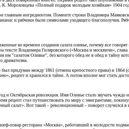
К. К. Мороховцева «Полный подарок молодым хозяйкам» 1904 год
м же главным ингредиентом. Помните строки Владимира Маяковск
в ананас и рябчики были символами уходящего благополучия. Р
иженные ко времени создания салата оливье, почему все говорят
а тексте Владимира Гиляровского («Москва и москвичи», глава 
им "салатом Оливье", без которого обед не в обед и тайну кото
го драматизма.
, и был придуман между 1861 (отмена крепостного права) и 1864
ию», рецепт и хранился в тайне. А потом вполне мог стать дост
год и Октябрьская революция. Имя Оливье стало звучать чуждо 
время рецепт стал путешествовать по миру с эмигрантами, поки
чный салат». Вот такой – революционный – поворот случился в 
шеф-повар ресторана «Москва», работавший в молодости подмас