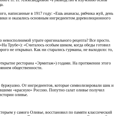
а.
ого, написанные в 1917 году: «Ешь ананасы, рябчика жуй, день
ябчики и оказались основным ингредиентом дореволюционного
 о невосполнимой утрате оригинального рецепта? Все просто.
«На Трубе»): «Считалось особым шиком, когда обеды готовил
рого не открывал. Как ни старались гурманы, не выходило: то,
 (открытие ресторана «Эрмитаж») годами. На протяжении этого
оянием общественности.
и буржуазно. От ингредиентов, которые символизировали шик и
нувшими «красную» Россию. Попутно салат оливье получил
истории оливье.
терьем у самого Оливье, восстановил по памяти классический