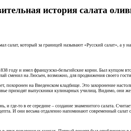
ивительная история салата олив
л салат, который за границей называют «Русский салат», а у нас
1838 году и имел французско-бельгийские корни. Был купцом вт
й сменил на Люсьен, возможно, для продвижения своего гости
лет, похоронен на Введенском кладбище. Это захоронение настол
ливье приходят выпускники кулинарных училищ. Видимо, они же
, и где-то в ее середине – создание знаменитого салата. Считае
епта. И они весьма отдаленно напоминают современный салат о
 в двух поваренных книгах. Первый рецепт был опубликован в 