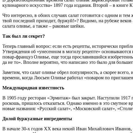
кулинарного искусства» 1897 года издания. Второй – в книге 
Что интересно, в обоих случаях салат готовится с одним и те
твой последний приходит, буржуй!»? Видимо, на рубеже веко
салата оливье, а также – раковые шейки.
Так был ли секрет?
Теперь главный вопрос: если есть рецепты, исторически прибл
Утверждения об «унесенном в могилу рецепте» основываются н
повар-француз Оливье, еще тогда прославившийся изобретенным 
да не то». Вполне вероятно, что написано это было для больше
Заметим, что салат оливье обрел популярность, а скорее всего
времени, когда Люсьен Оливье работал «поваром по приглашен
Международная известность
В 1905 году ресторан «Эрмитаж» был закрыт. Наступили 1917 
роскошь, пришлось отказаться. Однако именно в это смутное 
новые названия: «Русский салат», «Московский салат», «Столи
Долой буржуазные ингредиенты
В начале 30-х годов ХХ века некий Иван Михайлович Иванов, 