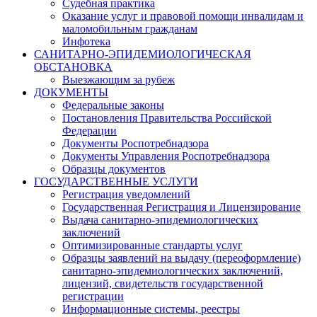
Судебная практика
Оказание услуг и правовой помощи инвалидам и
маломобильным гражданам
Инфотека
САНИТАРНО-ЭПИДЕМИОЛОГИЧЕСКАЯ
ОБСТАНОВКА
Выезжающим за рубеж
ДОКУМЕНТЫ
Федеральные законы
Постановления Правительства Российской
Федерации
Документы Роспотребнадзора
Документы Управления Роспотребнадзора
Образцы документов
ГОСУДАРСТВЕННЫЕ УСЛУГИ
Регистрация уведомлений
Государственная Регистрация и Лицензирование
Выдача санитарно-эпидемиологических
заключений
Оптимизированные стандарты услуг
Образцы заявлений на выдачу (переоформление)
санитарно-эпидемиологических заключений,
лицензий, свидетельств государственной
регистрации
Информационные системы, реестры