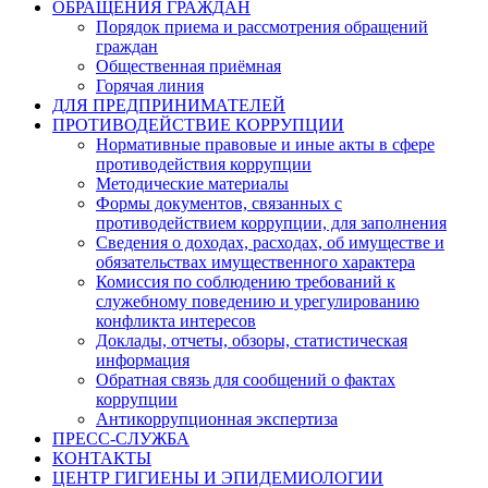
ОБРАЩЕНИЯ ГРАЖДАН
Порядок приема и рассмотрения обращений
граждан
Общественная приёмная
Горячая линия
ДЛЯ ПРЕДПРИНИМАТЕЛЕЙ
ПРОТИВОДЕЙСТВИЕ КОРРУПЦИИ
Нормативные правовые и иные акты в сфере
противодействия коррупции
Методические материалы
Формы документов, связанных с
противодействием коррупции, для заполнения
Сведения о доходах, расходах, об имуществе и
обязательствах имущественного характера
Комиссия по соблюдению требований к
служебному поведению и урегулированию
конфликта интересов
Доклады, отчеты, обзоры, статистическая
информация
Обратная связь для сообщений о фактах
коррупции
Антикоррупционная экспертиза
ПРЕСС-СЛУЖБА
КОНТАКТЫ
ЦЕНТР ГИГИЕНЫ И ЭПИДЕМИОЛОГИИ