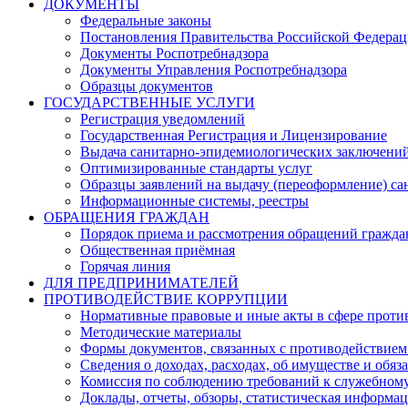
ДОКУМЕНТЫ
Федеральные законы
Постановления Правительства Российской Федера
Документы Роспотребнадзора
Документы Управления Роспотребнадзора
Образцы документов
ГОСУДАРСТВЕННЫЕ УСЛУГИ
Регистрация уведомлений
Государственная Регистрация и Лицензирование
Выдача санитарно-эпидемиологических заключени
Оптимизированные стандарты услуг
Образцы заявлений на выдачу (переоформление) са
Информационные системы, реестры
ОБРАЩЕНИЯ ГРАЖДАН
Порядок приема и рассмотрения обращений гражда
Общественная приёмная
Горячая линия
ДЛЯ ПРЕДПРИНИМАТЕЛЕЙ
ПРОТИВОДЕЙСТВИЕ КОРРУПЦИИ
Нормативные правовые и иные акты в сфере проти
Методические материалы
Формы документов, связанных с противодействием
Сведения о доходах, расходах, об имуществе и обяз
Комиссия по соблюдению требований к служебному
Доклады, отчеты, обзоры, статистическая информа