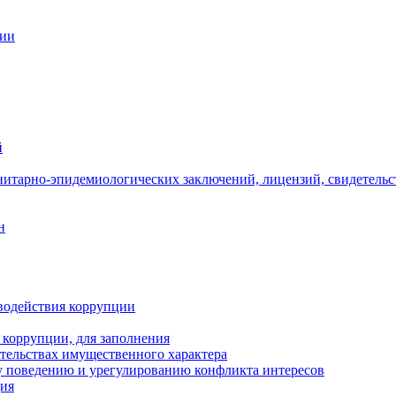
ции
й
нитарно-эпидемиологических заключений, лицензий, свидетельс
н
водействия коррупции
 коррупции, для заполнения
ательствах имущественного характера
 поведению и урегулированию конфликта интересов
ция