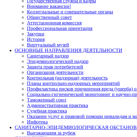
Государственная служба и кадры
Внимание вакансии!
Коллегиальные и совещательные органы
Общественный совет
Аттестационная комиссия
Профессиональная ориентация
Закупки
История
Виртуальный музей
ОСНОВНЫЕ НАПРАВЛЕНИЯ ДЕЯТЕЛЬНОСТИ
Санитарный надзор
Эпидемиологический надзор
Защита прав потребителей
Организация деятельности
Контрольная (надзорная) деятельность
Планы контрольно-надзорных мероприятий
Профилактика рисков причинения вреда (ущерба) 
Социально-гигиенический мониторинг и научно-пр
Таможенный союз
Административная практика
Судебная практика
Оказание услуг и правовой помощи инвалидам и 
Инфотека
САНИТАРНО-ЭПИДЕМИОЛОГИЧЕСКАЯ ОБСТАНО
Выезжающим за рубеж