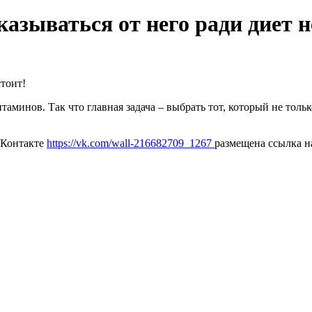
азываться от него ради диет н
стоит!
аминов. Так что главная задача – выбрать тот, который не тольк
ВКонтакте
https://vk.com/wall-216682709_1267
размещена ссылка н