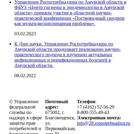
Управление Роспотребнадзора по Амурской области и
ФБУЗ «Центр гигиены и эпидемиологии в Амурской
области» приняли участие в областной научно-
практической конференции «Постковидный синдром
как мультидисциплинарная проблема».
03.02.2023
К Дню науки. Управление Роспотребнадзора по
Амурской области продолжает реализацию научно-
практического подхода к изучению актуальных
инфекционных и неинфекционных болезней в
Амурской области.
08.02.2022
© Управление
Почтовый
Телефон
:
федеральной
адрес:
+7 (4162) 52-56-29
службы по
675002, г.
8-800-555-49-43
надзору в сфере
Благовещенск,
Электронная почта:
защиты прав
ул.
info@28.rospotrebnadzor.ru
потребителей и
Первомайская,
благополучия
дом 30