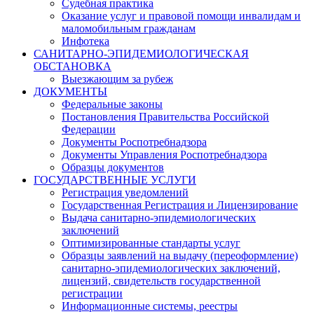
Судебная практика
Оказание услуг и правовой помощи инвалидам и
маломобильным гражданам
Инфотека
САНИТАРНО-ЭПИДЕМИОЛОГИЧЕСКАЯ
ОБСТАНОВКА
Выезжающим за рубеж
ДОКУМЕНТЫ
Федеральные законы
Постановления Правительства Российской
Федерации
Документы Роспотребнадзора
Документы Управления Роспотребнадзора
Образцы документов
ГОСУДАРСТВЕННЫЕ УСЛУГИ
Регистрация уведомлений
Государственная Регистрация и Лицензирование
Выдача санитарно-эпидемиологических
заключений
Оптимизированные стандарты услуг
Образцы заявлений на выдачу (переоформление)
санитарно-эпидемиологических заключений,
лицензий, свидетельств государственной
регистрации
Информационные системы, реестры