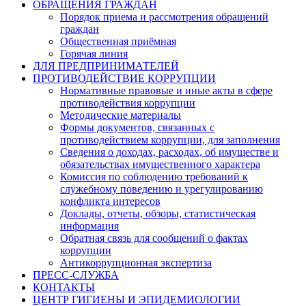
ОБРАЩЕНИЯ ГРАЖДАН
Порядок приема и рассмотрения обращений
граждан
Общественная приёмная
Горячая линия
ДЛЯ ПРЕДПРИНИМАТЕЛЕЙ
ПРОТИВОДЕЙСТВИЕ КОРРУПЦИИ
Нормативные правовые и иные акты в сфере
противодействия коррупции
Методические материалы
Формы документов, связанных с
противодействием коррупции, для заполнения
Сведения о доходах, расходах, об имуществе и
обязательствах имущественного характера
Комиссия по соблюдению требований к
служебному поведению и урегулированию
конфликта интересов
Доклады, отчеты, обзоры, статистическая
информация
Обратная связь для сообщений о фактах
коррупции
Антикоррупционная экспертиза
ПРЕСС-СЛУЖБА
КОНТАКТЫ
ЦЕНТР ГИГИЕНЫ И ЭПИДЕМИОЛОГИИ